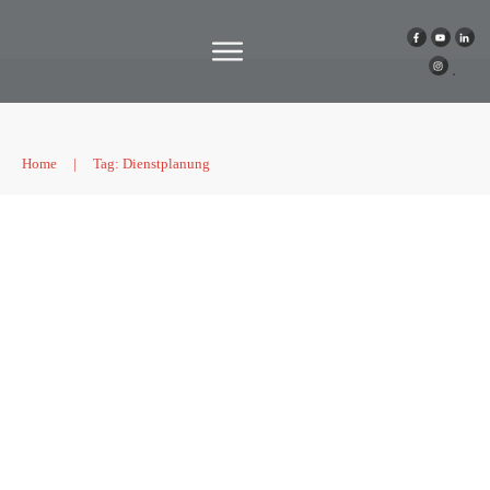
Home
|
Tag: Dienstplanung
| Nesto | Automatischer Dienstplan
auf Knopfdruck mit KI
Podcast