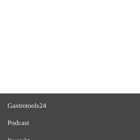
0.75x 1x 1.25x 1.5x 2x 0:00 0:39:10 | E2N – Mit einer
umsatzgestützten Personalverwaltung effizienter planen Apple
PodcastsGoogle PodcastsPlayer EmbedTeilen eine Bewertung
hinterlassenListen in a New
WindowDownloadSoundCloudStitcherAbonniere hier
Read More
Gastrotools24
Podcast