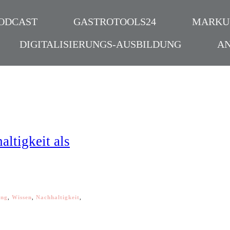
ODCAST
GASTROTOOLS24
MARKU
DIGITALISIERUNGS-AUSBILDUNG
A
altigkeit als
ing
,
Wissen
,
Nachhaltigkeit
,