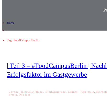
P
Home
|
Tag: FoodCampus Berlin
| Teil 3 – #FoodCampusBerlin | Nachh
Erfolgsfaktor im Gastgewerbe
Corona
,
Interview
,
Hotel
,
Digitalisierung
,
Zukunft
,
Allgemein
,
Market
Erfolg
,
Podcast