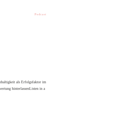
Podcast
altigkeit als Erfolgsfaktor im
rtung hinterlassenListen in a