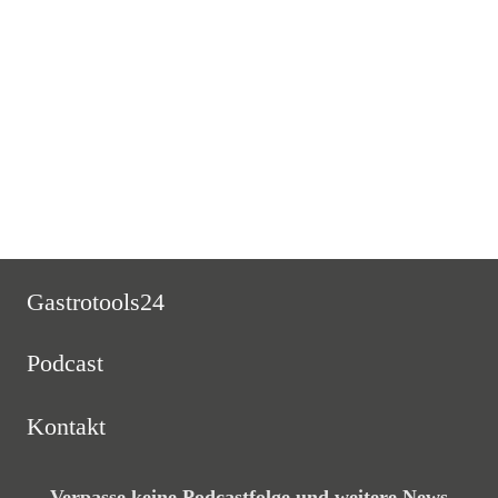
Neues Jahr, neue Staffel – und jede Menge Praxis. In dieser Folge
startet Markus mit dir ins Küchenherde-Jahr 2026 und gibt einen klaren
Überblick, was dich erwartet. Der
Read More
Gastrotools24
Podcast
Kontakt
Verpasse keine Podcastfolge und weitere News