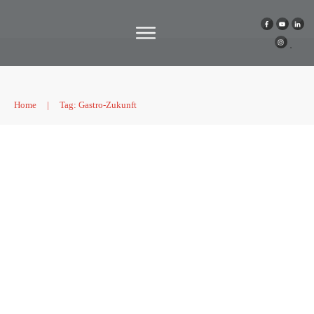
Home
|
Tag: Gastro-Zukunft
Update zum Jahresstart
Podcast
,
Digitalisierung
,
Zukunft
,
KI
,
Allgemein