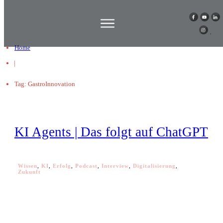
Home
|
Tag: GastroInnovation
KI Agents | Das folgt auf ChatGPT
Wissen
,
KI
,
Erfolg
,
Podcast
,
Interview
,
Digitalisierung
,
Zukunft