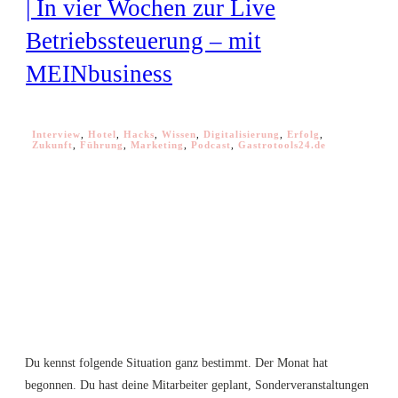
| In vier Wochen zur Live
Betriebssteuerung – mit
MEINbusiness
Interview
,
Hotel
,
Hacks
,
Wissen
,
Digitalisierung
,
Erfolg
,
Zukunft
,
Führung
,
Marketing
,
Podcast
,
Gastrotools24.de
Du kennst folgende Situation ganz bestimmt. Der Monat hat
begonnen. Du hast deine Mitarbeiter geplant, Sonderveranstaltungen