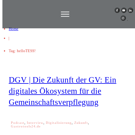
Home
|
Tag: helloTESS!
DGV | Die Zukunft der GV: Ein
digitales Ökosystem für die
Gemeinschaftsverpflegung
Podcast
,
Interview
,
Digitalisierung
,
Zukunft
,
Gastrotools24.de