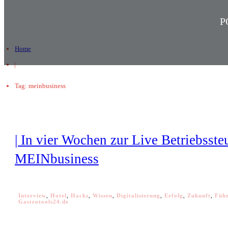
P
Home
|
Tag: meinbusiness
| In vier Wochen zur Live Betriebsste
MEINbusiness
Interview
,
Hotel
,
Hacks
,
Wissen
,
Digitalisierung
,
Erfolg
,
Zukunft
,
Füh
Gastrotools24.de