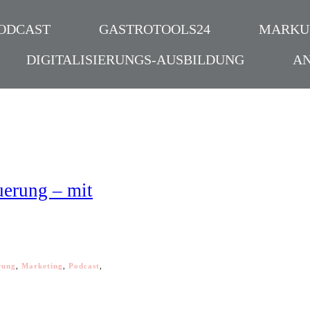
ODCAST
GASTROTOOLS24
MARKU
DIGITALISIERUNGS-AUSBILDUNG
A
uerung – mit
rung
,
Marketing
,
Podcast
,