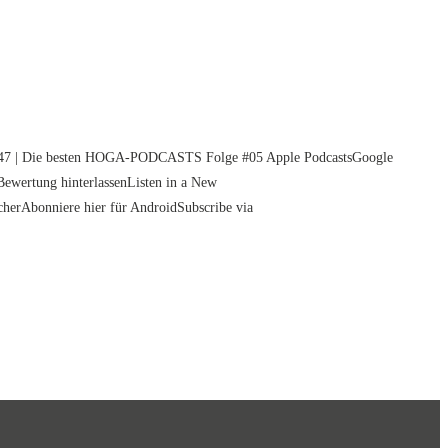
5:47 | Die besten HOGA-PODCASTS Folge #05 Apple PodcastsGoogle
Bewertung hinterlassenListen in a New
rAbonniere hier für AndroidSubscribe via