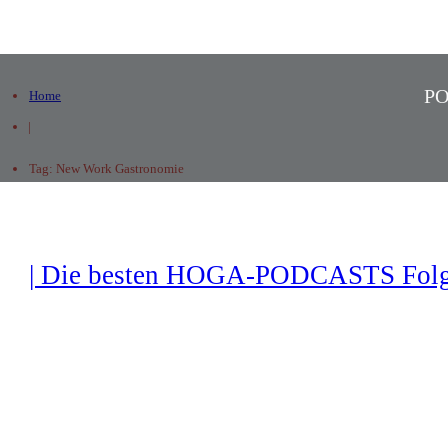
P
Home
|
Tag: New Work Gastronomie
| Die besten HOGA-PODCASTS Folg