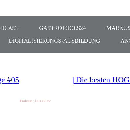
ODCAST
GASTROTOOLS24
MARKUS
DIGITALISIERUNGS-AUSBILDUNG
AN
e #05
| Die besten H
Podcast
,
Interview