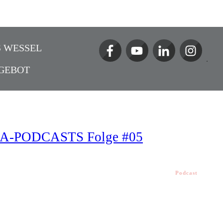
 WESSEL
GEBOT
OGA-PODCASTS Folge #05
Podcast