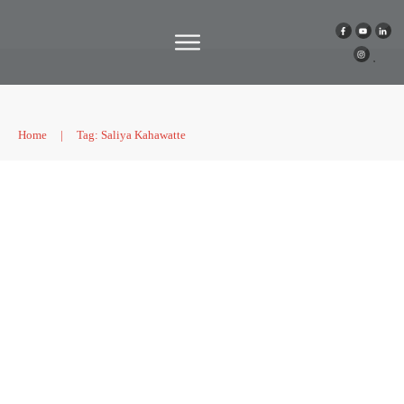
Home
|
Tag: Saliya Kahawatte
| Gastgeber*innen mit Herz und
Handicap – Interview mit Christian
Helferich
Podcast