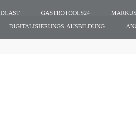
ODCAST
GASTROTOOLS24
MARKUS
DIGITALISIERUNGS-AUSBILDUNG
AN
| Die Anti-Sorgen-Tec
Podcast