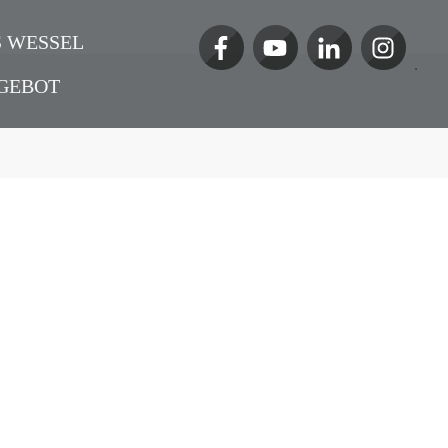
 WESSEL
GEBOT
hnik
Podcast
,
Hacks