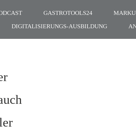
ODCAST
GASTROTOOLS24
MARKU
DIGITALISIERUNGS-AUSBILDUNG
A
er
 auch
ler