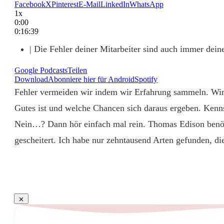
Facebook
X
Pinterest
E-Mail
LinkedIn
WhatsApp
1x
0:00
0:16:39
| Die Fehler deiner Mitarbeiter sind auch immer dein
Google Podcasts
Teilen
Download
Abonniere hier für Android
Spotify
Fehler vermeiden wir indem wir Erfahrung sammeln. Wir
Gutes ist und welche Chancen sich daraus ergeben. Kenns
Nein…? Dann hör einfach mal rein. Thomas Edison benöti
gescheitert. Ich habe nur zehntausend Arten gefunden, die