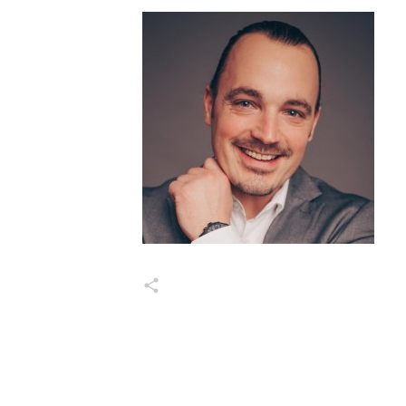
Markus Wessel
Share
0
Share
0