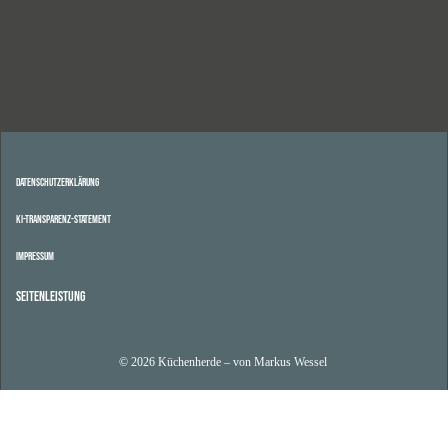
Datenschutzerklärung
KI-Transparenz-Statement
Impressum
Seitenleistung
© 2026 Küchenherde – von Markus Wessel
Dialog
schließen
Sitzung abgelaufen