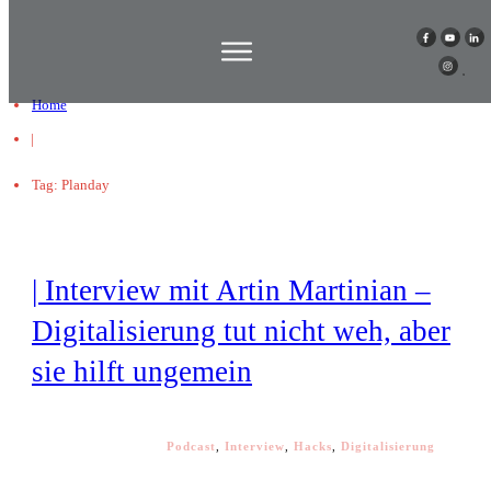
Home
|
Tag: Planday
| Interview mit Artin Martinian –
Digitalisierung tut nicht weh, aber
sie hilft ungemein
Podcast
,
Interview
,
Hacks
,
Digitalisierung