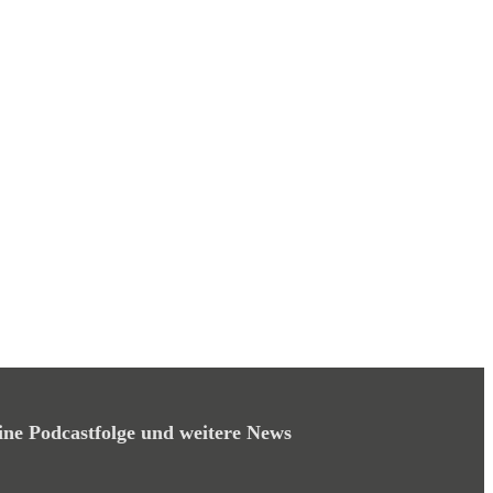
 wir mit innovativen Kochkursen Botschafter der Gastronomie
er EmbedTeilen eine Bewertung hinterlassenListen in a New
niere
ine Podcastfolge und weitere News