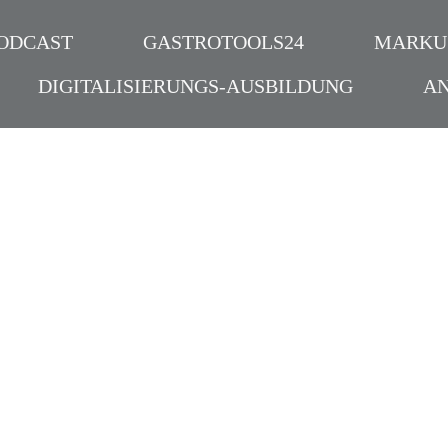
ODCAST
GASTROTOOLS24
MARKU
DIGITALISIERUNGS-AUSBILDUNG
A
 Botschafter der
| Wie wir mit innovat
Gastronomie werden
ast
,
Interview
,
Hacks
,
Zukunft