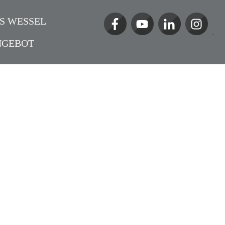
S WESSEL
NGEBOT
iven Kochkursen Botschafter der
Podcast