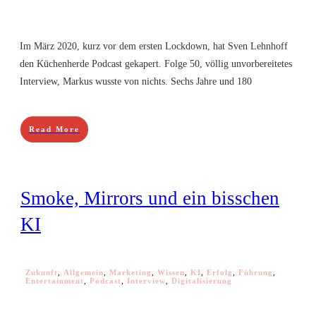
Im März 2020, kurz vor dem ersten Lockdown, hat Sven Lehnhoff
den Küchenherde Podcast gekapert. Folge 50, völlig unvorbereitetes
Interview, Markus wusste von nichts. Sechs Jahre und 180
Read More
Smoke, Mirrors und ein bisschen
KI
Zukunft
,
Allgemein
,
Marketing
,
Wissen
,
KI
,
Erfolg
,
Führung
,
Entertainment
,
Podcast
,
Interview
,
Digitalisierung