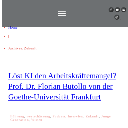
Home
|
Archives: Zukunft
Löst KI den Arbeitskräftemangel?
Prof. Dr. Florian Butollo von der
Goethe-Universität Frankfurt
Führung
,
wertschätzung
,
Podcast
,
Interview
,
Zukunft
,
Junge
Generation
,
Wissen