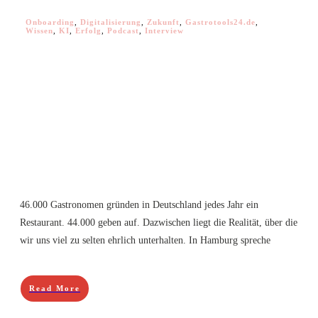
Onboarding
,
Digitalisierung
,
Zukunft
,
Gastrotools24.de
,
Wissen
,
KI
,
Erfolg
,
Podcast
,
Interview
46.000 Gastronomen gründen in Deutschland jedes Jahr ein
Restaurant. 44.000 geben auf. Dazwischen liegt die Realität, über die
wir uns viel zu selten ehrlich unterhalten. In Hamburg spreche
Read More