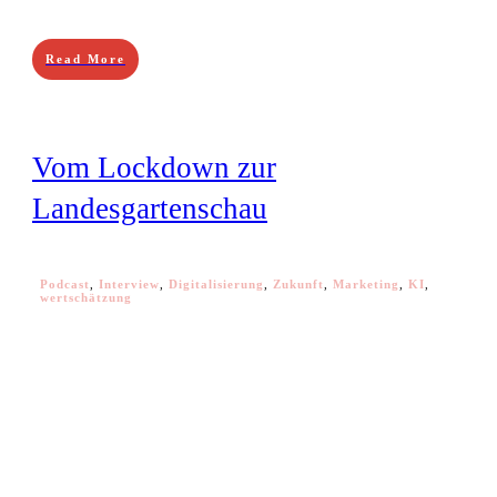
Read More
Vom Lockdown zur
Landesgartenschau
Podcast
,
Interview
,
Digitalisierung
,
Zukunft
,
Marketing
,
KI
,
wertschätzung