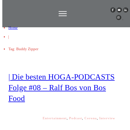
Home
|
Tag: Buddy Zipper
| Die besten HOGA-PODCASTS
Folge #08 – Ralf Bos von Bos
Food
Entertainment
,
Podcast
,
Corona
,
Interview