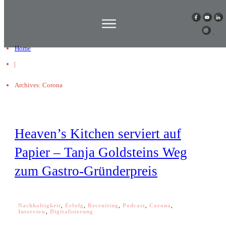
Home
|
Archives: Corona
Heaven’s Kitchen serviert auf
Papier – Tanja Goldsteins Weg
zum Gastro-Gründerpreis
Nachhaltigkeit
,
Erfolg
,
Recruiting
,
Podcast
,
Corona
,
Interview
,
Digitalisierung