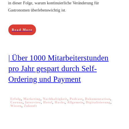
in dieser Folge, warum kontinuierliche Veränderung für
Gastronomen überlebenswichtig ist.
Read More
| Über 1000 Mitarbeiterstunden
pro Jahr gespart durch Self-
Ordering und Payment
Erfolg
,
Marketing
,
Nachhaltigkeit
,
Podcast
,
Dokumentation
,
Corona
,
Interview
,
Hotel
,
Hacks
,
Allgemein
,
Digitalisierung
,
Wissen
,
Zukunft