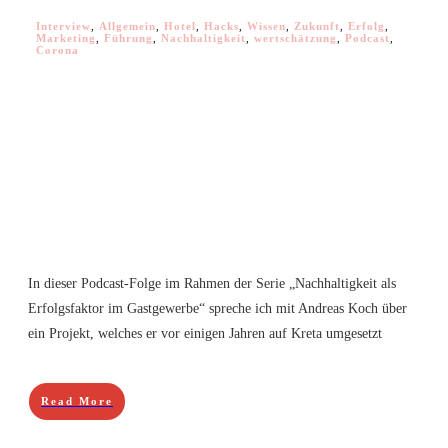
Interview
,
Allgemein
,
Hotel
,
Hacks
,
Wissen
,
Zukunft
,
Erfolg
,
Marketing
,
Führung
,
Nachhaltigkeit
,
wertschätzung
,
Podcast
,
Corona
In dieser Podcast-Folge im Rahmen der Serie „Nachhaltigkeit als
Erfolgsfaktor im Gastgewerbe“ spreche ich mit Andreas Koch über
ein Projekt, welches er vor einigen Jahren auf Kreta umgesetzt
Read More