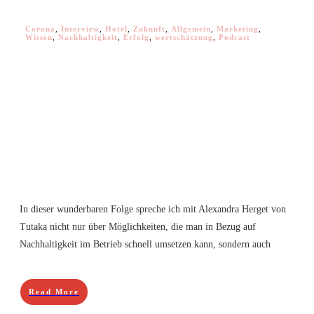
Corona
,
Interview
,
Hotel
,
Zukunft
,
Allgemein
,
Marketing
,
Wissen
,
Nachhaltigkeit
,
Erfolg
,
wertschätzung
,
Podcast
In dieser wunderbaren Folge spreche ich mit Alexandra Herget von
Tutaka nicht nur über Möglichkeiten, die man in Bezug auf
Nachhaltigkeit im Betrieb schnell umsetzen kann, sondern auch
Read More