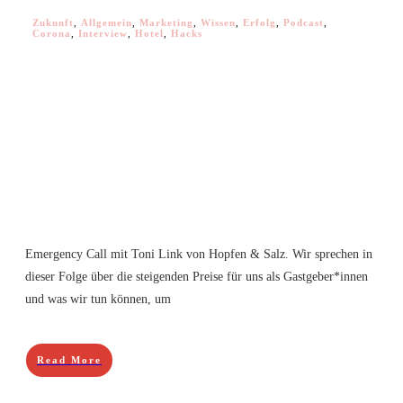
Zukunft
,
Allgemein
,
Marketing
,
Wissen
,
Erfolg
,
Podcast
,
Corona
,
Interview
,
Hotel
,
Hacks
Emergency Call mit Toni Link von Hopfen & Salz. Wir sprechen in
dieser Folge über die steigenden Preise für uns als Gastgeber*innen
und was wir tun können, um
Read More