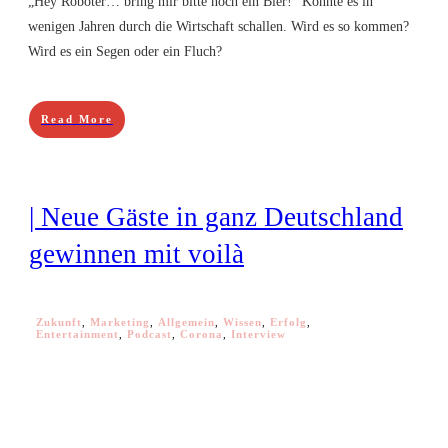
„Hey Roboter… bring mir bitte noch ein Bier!“ Könnte es in
wenigen Jahren durch die Wirtschaft schallen. Wird es so kommen?
Wird es ein Segen oder ein Fluch?
Read More
| Neue Gäste in ganz Deutschland
gewinnen mit voilà
Zukunft
,
Marketing
,
Allgemein
,
Wissen
,
Erfolg
,
Entertainment
,
Podcast
,
Corona
,
Interview