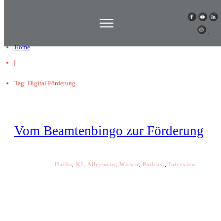
Home
|
Tag: Digital Förderung
Vom Beamtenbingo zur Förderung
Hacks
,
KI
,
Allgemein
,
Wissen
,
Podcast
,
Interview