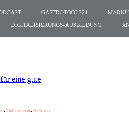
ODCAST
GASTROTOOLS24
MARKU
DIGITALISIERUNGS-AUSBILDUNG
A
für eine gute
iew
,
Digitalisierung
,
Marketing