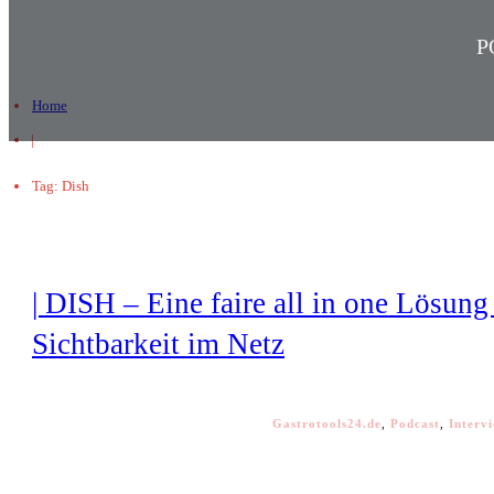
P
Home
|
Tag: Dish
| DISH – Eine faire all in one Lösung 
Sichtbarkeit im Netz
Gastrotools24.de
,
Podcast
,
Interv