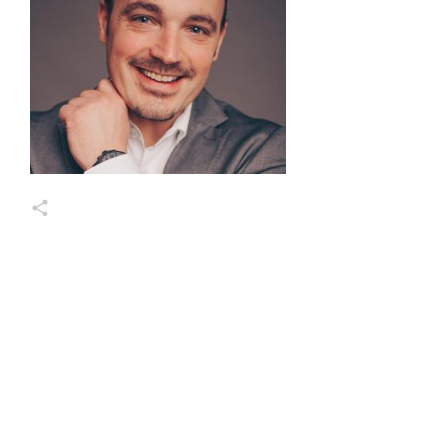
Markus Wessel
Share
0
Share
0