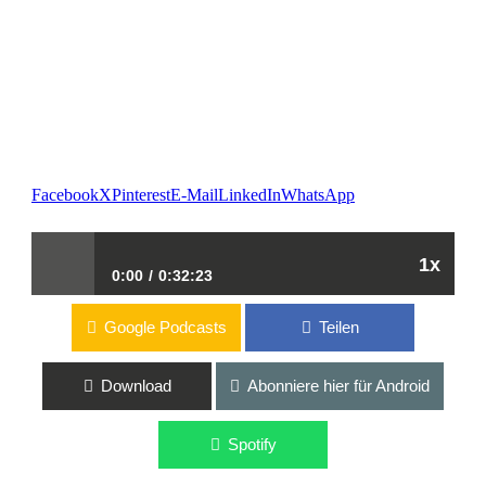
Facebook
X
Pinterest
E-Mail
LinkedIn
WhatsApp
1x
0:00
0:32:23
Google Podcasts
Teilen
| DISH – Eine faire all in one Lösung für eine gute
Sichtbarkeit im Netz
Download
Abonniere hier für Android
Spotify