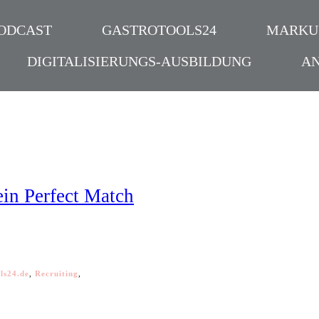
ODCAST
GASTROTOOLS24
MARKU
DIGITALISIERUNGS-AUSBILDUNG
A
 ein Perfect Match
ls24.de
,
Recruiting
,