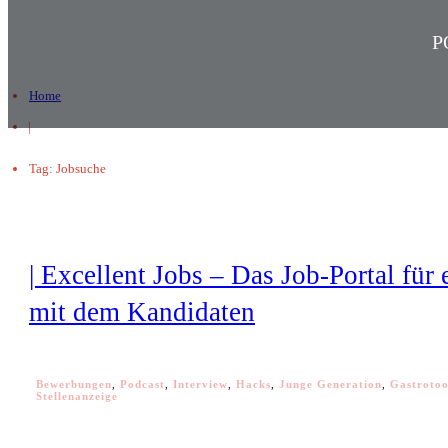
P
Home
|
Tag: Jobsuche
| Excellent Jobs – Das Job-Portal für
mit dem Kandidaten
Bewerbungen
,
Podcast
,
Interview
,
Hacks
,
Junge Generation
,
Gastrotoo
Stellenanzeige