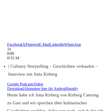
Facebook
X
Pinterest
E-Mail
LinkedIn
WhatsApp
1x
0:00
0:31:34
| Culinary Storytelling – Geschichten verkaufen –
Interview mit Jutta Kirberg
Google Podcasts
Teilen
Download
Abonniere hier für Android
Spotify
Heute habe ich Jutta Kirberg von Kirberg Catering
zu Gast und wir sprechen über kulinarisches
Geschichten erzählen. Jeder von euch, und da bin ich