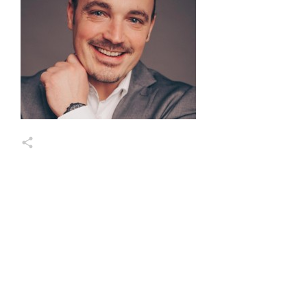
Markus Wessel
Share
0
Share
0