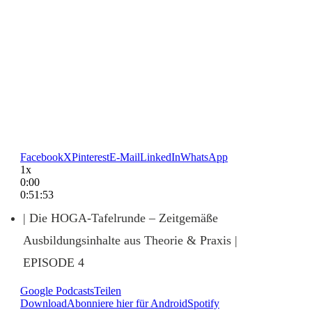
Facebook
X
Pinterest
E-Mail
LinkedIn
WhatsApp
1x
0:00
0:51:53
| Die HOGA-Tafelrunde – Zeitgemäße
Ausbildungsinhalte aus Theorie & Praxis |
EPISODE 4
Google Podcasts
Teilen
Download
Abonniere hier für Android
Spotify