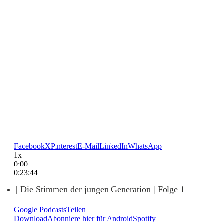
Facebook
X
Pinterest
E-Mail
LinkedIn
WhatsApp
1x
0:00
0:23:44
| Die Stimmen der jungen Generation | Folge 1
Google Podcasts
Teilen
Download
Abonniere hier für Android
Spotify