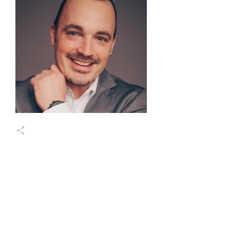
Markus Wessel
Share
0
Share
0