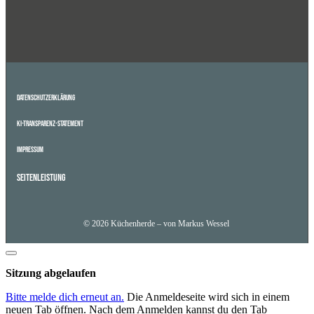
Datenschutzerklärung
KI-Transparenz-Statement
Impressum
Seitenleistung
© 2026 Küchenherde – von Markus Wessel
Dialog
schließen
Sitzung abgelaufen
Bitte melde dich erneut an.
Die Anmeldeseite wird sich in einem
neuen Tab öffnen. Nach dem Anmelden kannst du den Tab