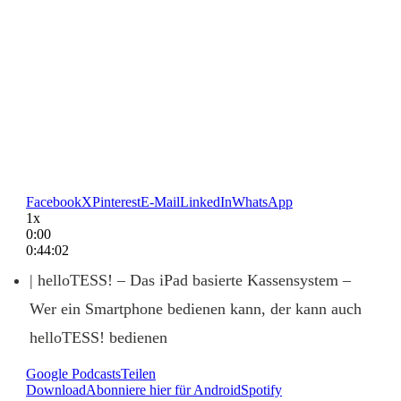
Facebook
X
Pinterest
E-Mail
LinkedIn
WhatsApp
1x
0:00
0:44:02
| helloTESS! – Das iPad basierte Kassensystem –
Wer ein Smartphone bedienen kann, der kann auch
helloTESS! bedienen
Google Podcasts
Teilen
Download
Abonniere hier für Android
Spotify