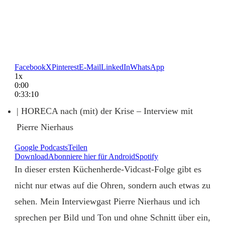
Facebook
X
Pinterest
E-Mail
LinkedIn
WhatsApp
1x
0:00
0:33:10
| HORECA nach (mit) der Krise – Interview mit
Pierre Nierhaus
Google Podcasts
Teilen
Download
Abonniere hier für Android
Spotify
In dieser ersten Küchenherde-Vidcast-Folge gibt es
nicht nur etwas auf die Ohren, sondern auch etwas zu
sehen. Mein Interviewgast Pierre Nierhaus und ich
sprechen per Bild und Ton und ohne Schnitt über ein,