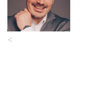
Markus Wessel
Share
0
Share
0