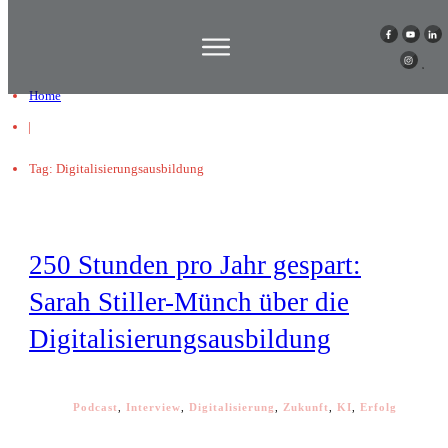
Home
|
Tag: Digitalisierungsausbildung
250 Stunden pro Jahr gespart:
Sarah Stiller-Münch über die
Digitalisierungsausbildung
Podcast
,
Interview
,
Digitalisierung
,
Zukunft
,
KI
,
Erfolg