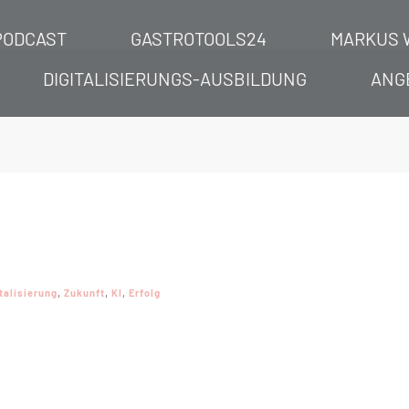
PODCAST
GASTROTOOLS24
MARKUS 
DIGITALISIERUNGS-AUSBILDUNG
ANG
talisierung
,
Zukunft
,
KI
,
Erfolg