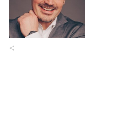
Markus Wessel
Share
0
Share
0