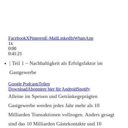
Facebook
X
Pinterest
E-Mail
LinkedIn
WhatsApp
1x
0:00
0:41:21
| Teil 1 – Nachhaltigkeit als Erfolgsfaktor im
Gastgewerbe
Google Podcasts
Teilen
Download
Abonniere hier für Android
Spotify
Alleine im Speisen und Getränkegeprägten
Gastgewerbe werden jedes Jahr mehr als 10
Milliarden Transaktionen vollzogen. Anders gesagt
sind das 10 Milliarden Gästekontakte und 10