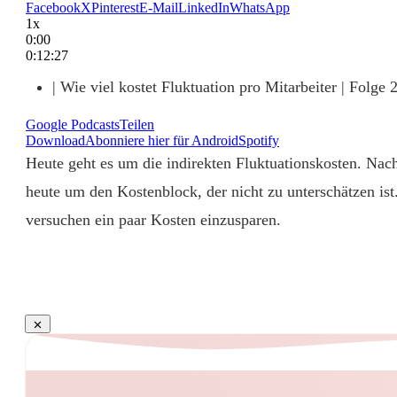
Facebook
X
Pinterest
E-Mail
LinkedIn
WhatsApp
1x
0:00
0:12:27
| Wie viel kostet Fluktuation pro Mitarbeiter | Folge 
Google Podcasts
Teilen
Download
Abonniere hier für Android
Spotify
Heute geht es um die indirekten Fluktuationskosten. Na
heute um den Kostenblock, der nicht zu unterschätzen ist
versuchen ein paar Kosten einzusparen.