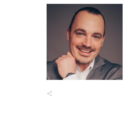
Markus Wessel
Share
0
Share
0