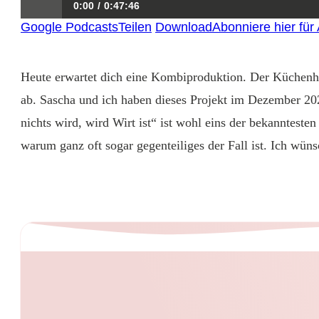
0:00
0:47:46
Google Podcasts
Teilen
Download
Abonniere hier für
| Der Hotelier.de – Küchenherde-Podcast
Heute erwartet dich eine Kombiproduktion. Der Küchenh
ab. Sascha und ich haben dieses Projekt im Dezember 202
nichts wird, wird Wirt ist“ ist wohl eins der bekanntest
warum ganz oft sogar gegenteiliges der Fall ist. Ich wün