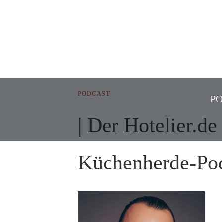
PODCAST
P
| Der Hotelier.de
Küchenherde-Po