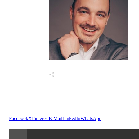
Markus Wessel
Share
0
Share
0
Facebook
X
Pinterest
E-Mail
LinkedIn
WhatsApp