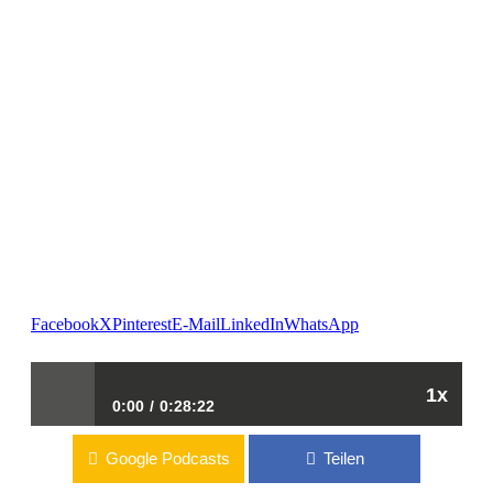
Facebook
X
Pinterest
E-Mail
LinkedIn
WhatsApp
1x
0:00
0:28:22
Google Podcasts
Teilen
| Die besten HOGA-PODCASTS Folge #04