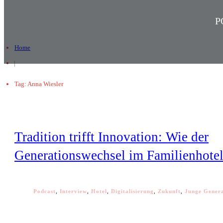
P
Home
|
Tag: Anna Wiesler
Tradition trifft Innovation: Wie der
Generationswechsel im Familienhotel
Podcast
,
Interview
,
Hotel
,
Digitalisierung
,
Zukunft
,
Junge Gener