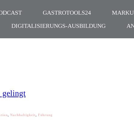
ODCAST
GASTROTOOLS24
MARKU
DIGITALISIERUNGS-AUSBILDUNG
A
 gelingt
ation
,
Nachhaltigkeit
,
Führung