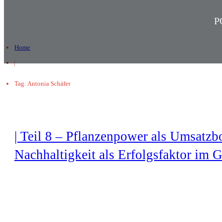
P
Home
|
Tag: Antonia Schäfer
| Teil 8 – Pflanzenpower als Umsatzbo
Nachhaltigkeit als Erfolgsfaktor im 