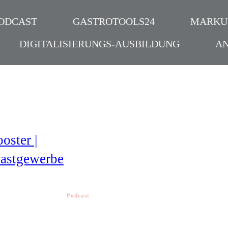
ODCAST
GASTROTOOLS24
MARKU
DIGITALISIERUNGS-AUSBILDUNG
A
oster |
Gastgewerbe
Podcast