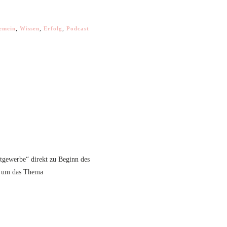
emein
,
Wissen
,
Erfolg
,
Podcast
stgewerbe“ direkt zu Beginn des
r, um das Thema