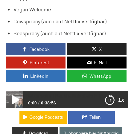
Vegan Welcome
Cowspiracy
(auch auf Netflix verfügbar)
Seaspiracy
(auch auf Netflix verfügbar)
Facebook
X
Pinterest
E-Mail
LinkedIn
WhatsApp
r als Umsatzbooster | Nachhaltigkeit als Erfolgsfaktor im Gastg
1x
0:00
0:38:56
Google Podcasts
Teilen
| Teil 8 – Pflanzenpower als Umsatzbooster |
Nachhaltigkeit als Erfolgsfaktor im Gastgewerbe
Download
Abonniere hier für Android