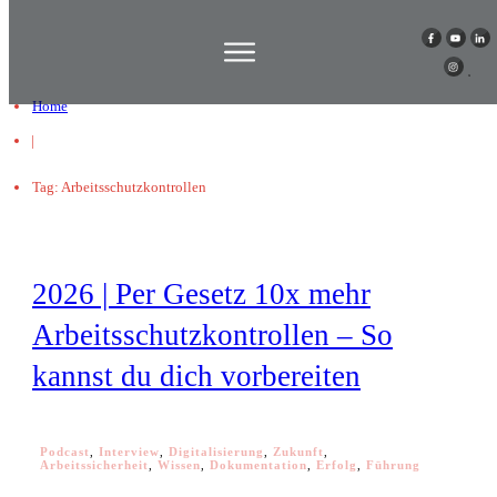
Home
|
Tag: Arbeitsschutzkontrollen
2026 | Per Gesetz 10x mehr
Arbeitsschutzkontrollen – So
kannst du dich vorbereiten
Podcast
,
Interview
,
Digitalisierung
,
Zukunft
,
Arbeitssicherheit
,
Wissen
,
Dokumentation
,
Erfolg
,
Führung