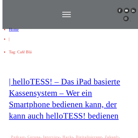
Home
|
Tag: Café Blá
| helloTESS! – Das iPad basierte
Kassensystem – Wer ein
Smartphone bedienen kann, der
kann auch helloTESS! bedienen
Podcast
,
Corona
,
Interview
,
Hacks
,
Digitalisierung
,
Zukunft
,