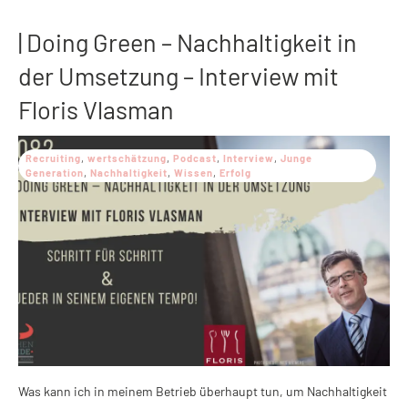
| Doing Green – Nachhaltigkeit in
der Umsetzung – Interview mit
Floris Vlasman
Recruiting
,
wertschätzung
,
Podcast
,
Interview
,
Junge
Generation
,
Nachhaltigkeit
,
Wissen
,
Erfolg
Was kann ich in meinem Betrieb überhaupt tun, um Nachhaltigkeit