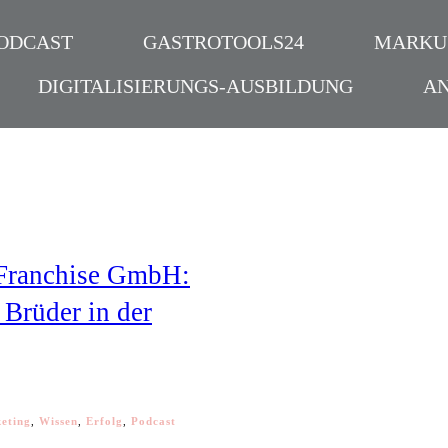
ODCAST
GASTROTOOLS24
MARKU
DIGITALISIERUNGS-AUSBILDUNG
A
Franchise GmbH:
 Brüder in der
eting
,
Wissen
,
Erfolg
,
Podcast