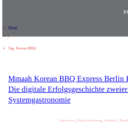
P
Home
|
Tag: Korean BBQ
Mmaah Korean BBQ Express Berlin 
Die digitale Erfolgsgeschichte zweier
Systemgastronomie
Interview
,
Digitalisierung
,
Zukunft
,
Mark