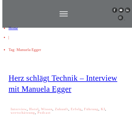
Home
|
Tag: Manuela Egger
Herz schlägt Technik – Interview
mit Manuela Egger
Interview
,
Hotel
,
Wissen
,
Zukunft
,
Erfolg
,
Führung
,
KI
,
wertschätzung
,
Podcast