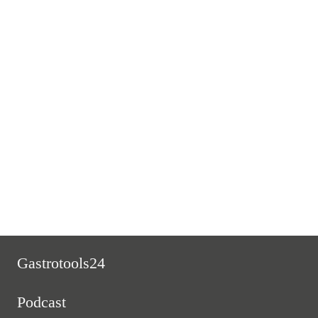
Transformation ist das Buzzword unserer Zeit, aber in der Gastronomie
ist es längst Realität geworden. Markus Wessel erklärt in dieser Folge,
warum kontinuierliche Veränderung für Gastronomen
überlebenswichtig ist.
Read More
Gastrotools24
Podcast