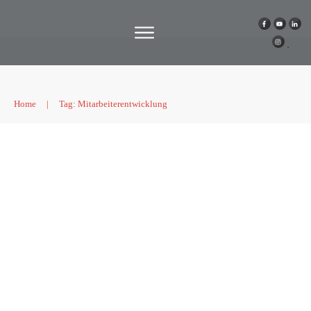
Home
|
Tag: Mitarbeiterentwicklung
Der Transformations-Fahrplan: 4
Schritte zum zukunftssicheren
Betrieb
Corona
,
Hacks
,
Zukunft
,
Wissen
,
Führung
,
Podcast