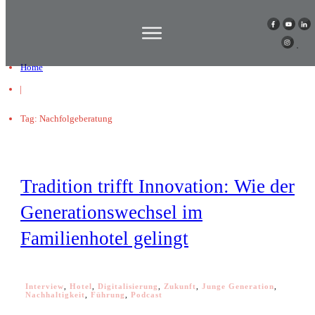
Home
|
Tag: Nachfolgeberatung
Tradition trifft Innovation: Wie der
Generationswechsel im
Familienhotel gelingt
Interview
,
Hotel
,
Digitalisierung
,
Zukunft
,
Junge Generation
,
Nachhaltigkeit
,
Führung
,
Podcast