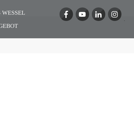
 WESSEL
GEBOT
rnen von anderen
 mit Markus
ft
,
Wissen
,
Marketing
,
Nachhaltigkeit
,
l