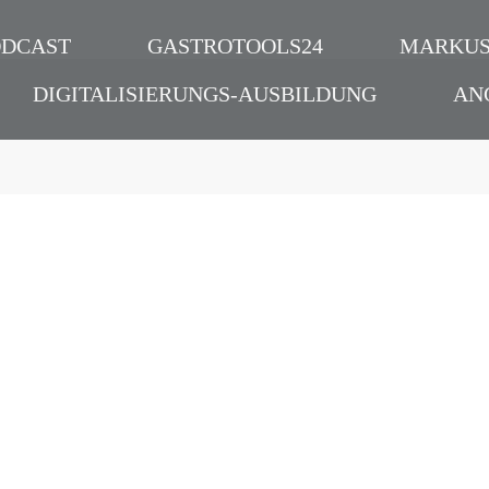
ODCAST
GASTROTOOLS24
MARKUS
DIGITALISIERUNGS-AUSBILDUNG
AN
 von anderen
| Digitalisierung – Le
 Markus
Branchen – Interview
Reitshammer
Podcast
Hacks
,
Digitalisierung
,
Allgemein
,
Zukun
Podcast
,
Dokumentation
,
Interview
,
Hote