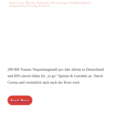
Interview
,
Hacks
,
Zukunft
,
Marketing
,
Nachhaltigkeit
,
Allgemein
,
Wissen
,
Podcast
280.000 Tonnen Verpackungsmüll pro Jahr alleine in Deutschland
und 60% davon fallen für „to go“ Speisen & Getränke an. Durch
Corona und vermutlich auch nach der Krise wird
Read More