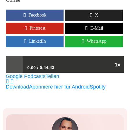
Coffee"
Facebook
X
Pinterest
E-Mail
LinkedIn
WhatsApp
1x
0:00
0:44:43
Google Podcasts
Teilen
| Wie man als Gastgeber*in mit Storytelling neue
Download
Abonniere hier für Android
Spotify
Mitarbeiter und Gäste gewinnt