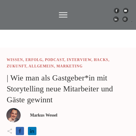
WISSEN
,
ERFOLG
,
PODCAST
,
INTERVIEW
,
HACKS
,
ZUKUNFT
,
ALLGEMEIN
,
MARKETING
| Wie man als Gastgeber*in mit
Storytelling neue Mitarbeiter und
Gäste gewinnt
Markus Wessel