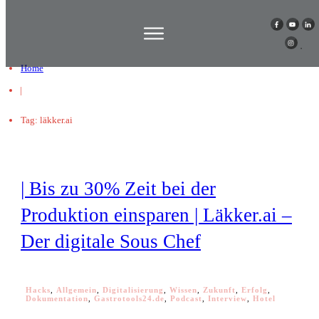
Home
|
Tag: läkker.ai
| Bis zu 30% Zeit bei der
Produktion einsparen | Läkker.ai –
Der digitale Sous Chef
Hacks
,
Allgemein
,
Digitalisierung
,
Wissen
,
Zukunft
,
Erfolg
,
Dokumentation
,
Gastrotools24.de
,
Podcast
,
Interview
,
Hotel