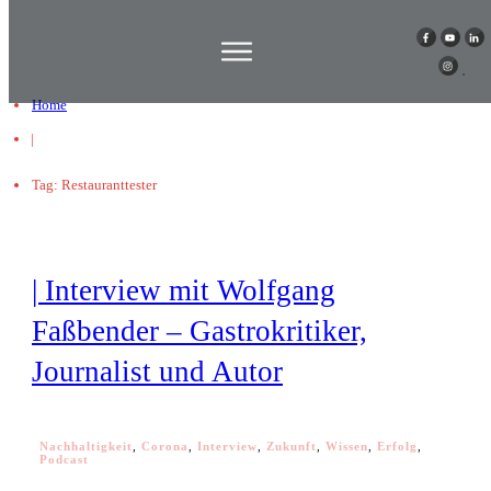
Home
|
Tag: Restauranttester
| Interview mit Wolfgang
Faßbender – Gastrokritiker,
Journalist und Autor
Nachhaltigkeit
,
Corona
,
Interview
,
Zukunft
,
Wissen
,
Erfolg
,
Podcast