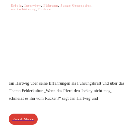
Erfolg
,
Interview
,
Führung
,
Junge Generation
,
wertschätzung
,
Podcast
Jan Hartwig über seine ​Erfahrungen als Führungskraft und über das
Thema Fehlerkultur „Wenn das Pferd den Jockey nicht mag,
schmeißt es ihn vom Rücken!“ sagt Jan Hartwig und
Read More