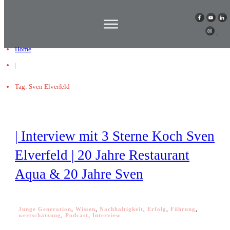
Home
|
Tag: Sven Elverfeld
| Interview mit 3 Sterne Koch Sven
Elverfeld | 20 Jahre Restaurant
Aqua & 20 Jahre Sven
Junge Generation
,
Wissen
,
Nachhaltigkeit
,
Erfolg
,
Führung
,
wertschätzung
,
Podcast
,
Interview