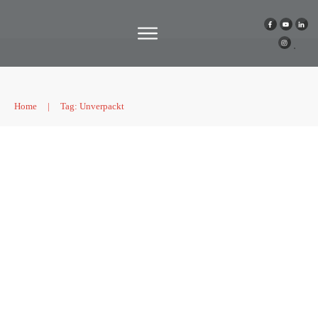
Home
|
Tag: Unverpackt
| Kulinarische Lebensmittelrettung
in 5 Gängen
Podcast