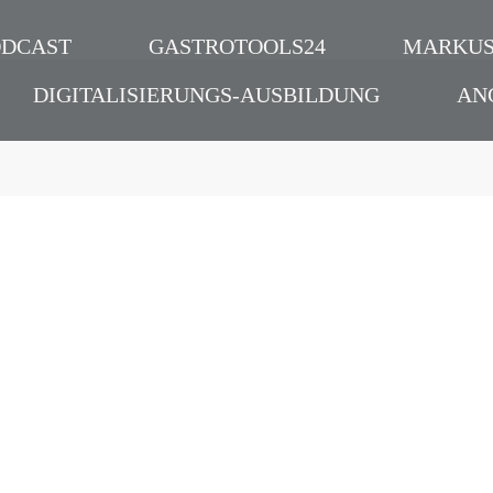
ODCAST
GASTROTOOLS24
MARKUS
DIGITALISIERUNGS-AUSBILDUNG
AN
e digitale
| VISYT – Die etwas a
Speisekarte
Podcast
Zukunft
,
Marketing
,
Nachhaltigkeit
,
Gast
Corona
,
Interview
,
Digitalisierung