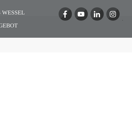
 WESSEL
GEBOT
ndere digitale
rotools24.de
,
Allgemein
,
Podcast
,