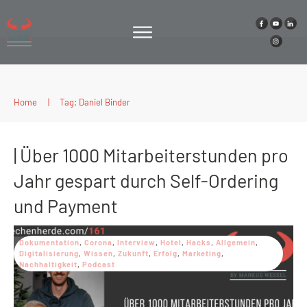
Home
|
Tag: Daniel Binder
| Über 1000 Mitarbeiterstunden pro
Jahr gespart durch Self-Ordering
und Payment
Dokumentation
,
Corona
,
Interview
,
Hotel
,
Hacks
,
Allgemein
,
Digitalisierung
,
Wissen
,
Zukunft
,
Erfolg
,
Marketing
,
Nachhaltigkeit
,
Podcast